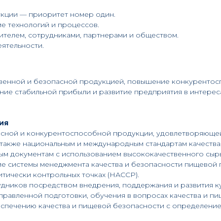
укции — приоритет номер один.
 технологий и процессов.
ителем, сотрудниками, партнерами и обществом.
еятельности.
венной и безопасной продукцией, повышение конкурентос
ние стабильной прибыли и развитие предприятия в интереса
ия
асной и конкурентоспособной продукции, удовлетворяюще
 также национальным и международным стандартам качества
ым документам с использованием высококачественного сырь
 системы менеджмента качества и безопасности пищевой 
итически контрольных точках (НАССР).
ников посредством внедрения, поддержания и развития ку
равленной подготовки, обучения в вопросах качества и пищ
еспечению качества и пищевой безопасности с определение